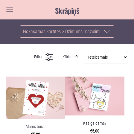
Skrāpiņš
Nokasāmās kartītes > Dzimums mazulim
Filtrs
Kārtot pēc
Kas gaidāms?
Mums būs…
€5,00