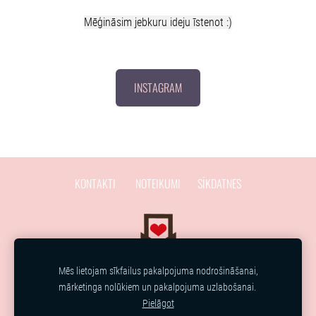
Mēģināsim jebkuru ideju īstenot :)
INSTAGRAM
KONTAKTI
NOTEIKUMI
SĪKDATNES
Mēs lietojam sīkfailus pakalpojuma nodrošināšanai,
mārketinga nolūkiem un pakalpojuma uzlabošanai.
Pielāgot