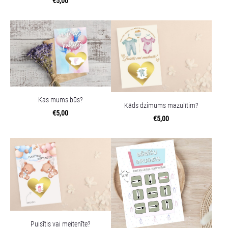
€5,00
Kas mums būs?
Kāds dzimums mazulītim?
€5,00
€5,00
Puisītis vai meitenīte?