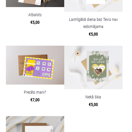
Atbalsts
Laimīgākā diena bez Tevis nav
€5,00
iedomājama
€5,00
Precēsi mani?
Nekā šika
€7,00
€5,00