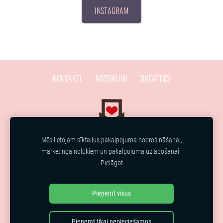
INSTAGRAM
KONTAKTI
NOTEIKUMI
SĪKDATNES
Mēs lietojam sīkfailus pakalpojuma nodrošināšanai,
mārketinga nolūkiem un pakalpojuma uzlabošanai.
Pielāgot
Lai īpašo mirkļu ir vairāk!
Pieņemt visus
Pieņemt tikai nepieciešamos