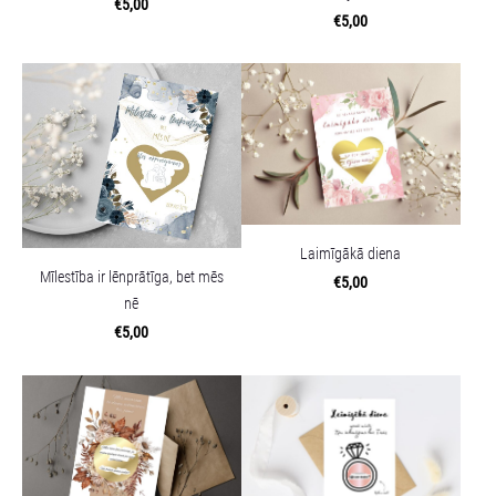
€5,00
€5,00
Laimīgākā diena
Mīlestība ir lēnprātīga, bet mēs
€5,00
nē
€5,00