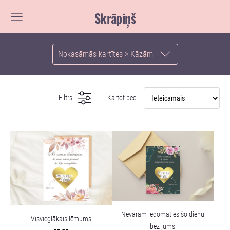
Skrāpiņš
Nokasāmās kartītes > Kāzām
Filtrs
Kārtot pēc
Nevaram iedomāties šo dienu
Visvieglākais lēmums
bez jums