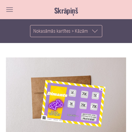
Skrāpiņš
Nokasāmās kartītes > Kāzām