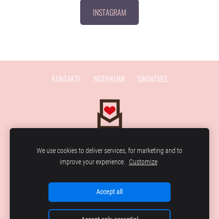
INSTAGRAM
KONTAKTI
NOTEIKUMI
SĪKDATNES
We use cookies to deliver services, for marketing and to
improve your experience.
Customize
Lai īpašo mirkļu ir vairāk!
Accept all