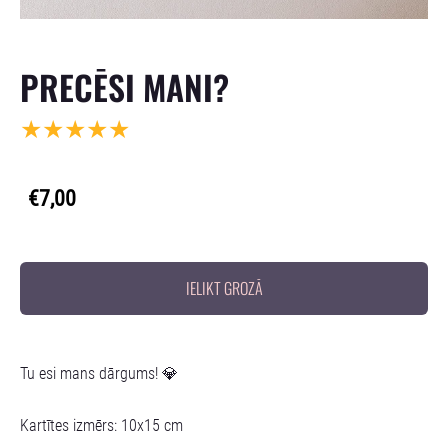
PRECĒSI MANI?
★★★★★
(1)
€7,00
IELIKT GROZĀ
Tu esi mans dārgums! 💎
Kartītes izmērs: 10x15 cm