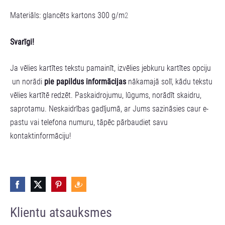
Materiāls: glancēts kartons 300 g/m
2
Svarīgi!
Ja vēlies kartītes tekstu pamainīt, izvēlies jebkuru kartītes opciju
un norādi
pie papildus informācijas
nākamajā solī, kādu tekstu
vēlies kartītē redzēt. Paskaidrojumu, lūgums, norādīt skaidru,
saprotamu. Neskaidrības gadījumā, ar Jums sazināsies caur e-
pastu vai telefona numuru, tāpēc pārbaudiet savu
kontaktinformāciju!
Klientu atsauksmes