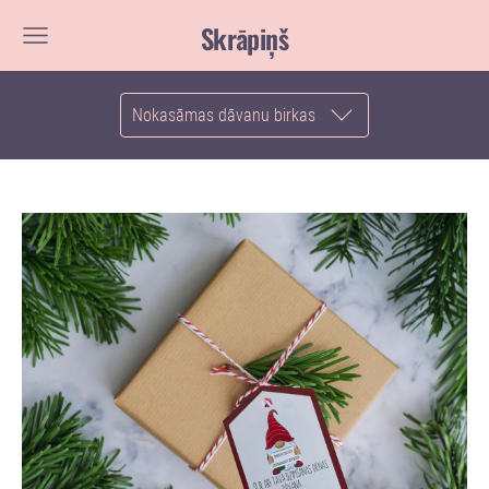
Skrāpiņš
Nokasāmas dāvanu birkas