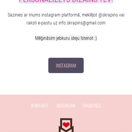
Sazinies ar mums instagram platformā, meklējot @skrapins vai
raksti e-pastu uz
info.skrapins@gmail.com
Mēģināsim jebkuru ideju īstenot :)
INSTAGRAM
KONTAKTI
NOTEIKUMI
SĪKDATNES