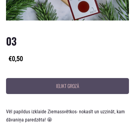
03
€0,50
IELIKT GROZĀ
Vēl papildus izklaide Ziemassvētkos- nokasīt un uzzināt, kam
dāvaniņa paredzēta! 🤩