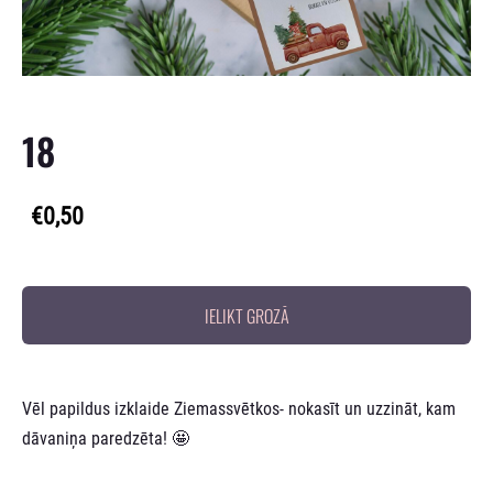
18
€0,50
IELIKT GROZĀ
Vēl papildus izklaide Ziemassvētkos- nokasīt un uzzināt, kam
dāvaniņa paredzēta! 🤩