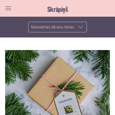
Skrāpiņš
Nokasāmas dāvanu birkas