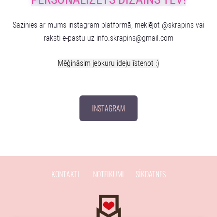
Sazinies ar mums instagram platformā, meklējot @skrapins vai
raksti e-pastu uz
info.skrapins@gmail.com
Mēģināsim jebkuru ideju īstenot :)
INSTAGRAM
KONTAKTI
NOTEIKUMI
SĪKDATNES