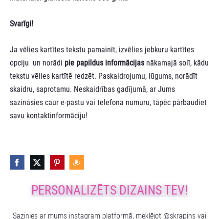
Svarīgi!
Ja vēlies kartītes tekstu pamainīt, izvēlies jebkuru kartītes
opciju un norādi
pie papildus informācijas
nākamajā solī, kādu
tekstu vēlies kartītē redzēt. Paskaidrojumu, lūgums, norādīt
skaidru, saprotamu. Neskaidrības gadījumā, ar Jums
sazināsies caur e-pastu vai telefona numuru, tāpēc pārbaudiet
savu kontaktinformāciju!
PERSONALIZĒTS DIZAINS TEV!
Sazinies ar mums instagram platformā, meklējot @skrapins vai