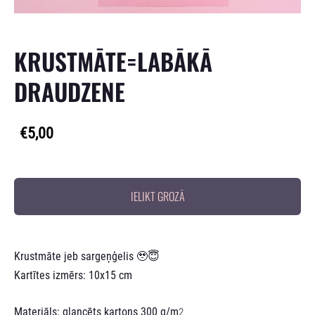
KRUSTMĀTE=LABĀKĀ
DRAUDZENE
€5,00
IELIKT GROZĀ
Krustmāte jeb sargeņģelis 🥹😇
Kartītes izmērs: 10x15 cm
Materiāls: glancēts kartons 300 g/m
2