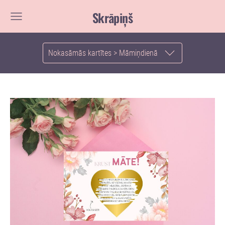
Skrāpiņš
Nokasāmās kartītes > Māmiņdienā