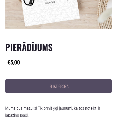
PIERĀDĪJUMS
€5,00
IELIKT GROZĀ
Mums būs mazulis! Tik brīnišķīgi jaunumi, ka tos noteikti ir
jāpaziņo īpaši.