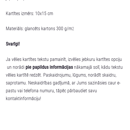
Kartītes izmērs: 10x15 cm
Materiāls: glancēts kartons 300 g/m
2
Svarīgi!
Ja vēlies kartītes tekstu pamainīt, izvēlies jebkuru kartītes opciju
un norādi
pie papildus informācijas
nākamajā solī, kādu tekstu
vēlies kartītē redzēt. Paskaidrojumu, lūgums, norādīt skaidru,
saprotamu. Neskaidrības gadījumā, ar Jums sazināsies caur e-
pastu vai telefona numuru, tāpēc pārbaudiet savu
kontaktinformāciju!