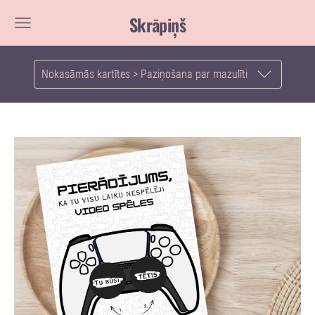
Skrāpiņš
Nokasāmās kartītes > Paziņošana par mazulīti