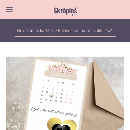
Skrāpiņš
Nokasāmās kartītes > Paziņošana par mazulīti