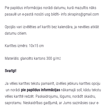
Pie papildus informācijas norādi datumu, kurā mazulītis nāks
pasaulē un e-pastā nosūti usg bildīti-
info.skrapins@gmail.com
Opcijās vari izvēlēties arī kartīti bez kalendāra, ja nevēlies atklāt
datumu citiem.
Kartītes izmērs: 10x15 cm
Materiāls: glancēts kartons 300 g/m
2
Svarīgi!
Ja vēlies kartītes tekstu pamainīt, izvēlies jebkuru kartītes opciju
un norādi
pie papildus informācijas
nākamajā solī, kādu tekstu
vēlies kartītē redzēt. Paskaidrojumu, lūgums, norādīt skaidru,
saprotamu. Neskaidrības gadījumā, ar Jums sazināsies caur e-